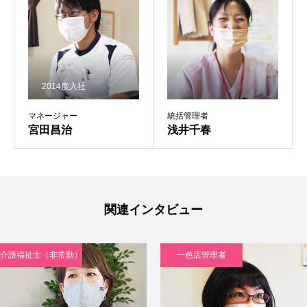
2014度入社
ホーム
マネージャー
統括管理者
宮田昌治
浅井千春
求める人財・人づくり
プラーナについて
関連インタビュー
募集要項
コーポレートサイト
介護福祉士（非常勤）
一色店管理者
エントリーフォーム