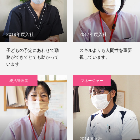
お問い合わせフォーム
ホーム
求める人財・人づくり
プラーナについて
募集要項
コ
2019年度入社
2017年度入社
子どもの予定にあわせて勤
スキルよりも人間性を重要
務ができてとても助かって
視しています。
います
統括管理者
マネージャー
2014度入社