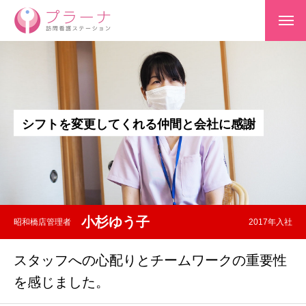
シ
フ
ト
を
変
更
し
て
く
れ
る
仲
間
と
会
社
に
感
謝
小杉ゆう子
昭和橋店管理者
2017年入社
スタッフへの心配りとチームワークの重要性
を感じました。